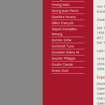
Frising Marc
Von 1
Georg Jean-Pierre
Kunst
Giambra Noana
Staat
Gillen François
Seit 
Giquel-Donadieu
1959 
Annaïg
(AT)
Gomes Sofia
Seit 
Gonsholt Tuva
Lebt 
Goodwin Elaine M.
Gourier Philippe
1978 
2004 
Goutin Claude
2006 
Graas Gust
Grosbusch Danielle
Expo
Göhringer Armin
(Aus
Galer
Haagen André
Galer
Heidelberger Liliane
Club 
Heyart Ben
Galer