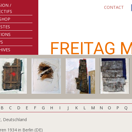
SION /
CONTACT
ECTIFS
SHOP
ISTES
TIONS
FREITAG 
WS
HIVES
B
C
D
E
F
G
H
I
J
K
L
M
N
O
P
Q
r, Deutschland
en 1934 in Berlin (DE)