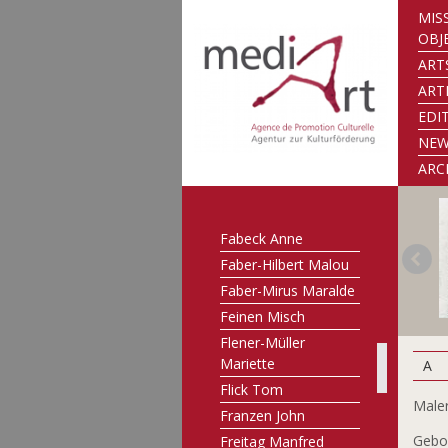
Couvert Jean-Paul
MIS
Danou Catherine
OBJ
Deny Martine
ART
Dewint Roger
ART
Dusepluchre Francis
EDI
Eickhoff Gabriele
NE
Enzweiler Jo
ARC
Ernster Claude
Ewers Werner
Fabeck Anne
Faber-Hilbert Malou
Faber-Mirus Maralde
Feinen Misch
Flener-Müller
Mariette
A
Flick Tom
Male
Franzen John
Gebor
Freitag Manfred