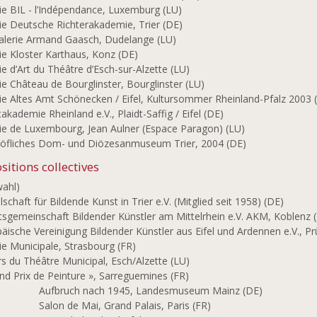
ie BIL - l’Indépendance, Luxemburg (LU)
ie Deutsche Richterakademie, Trier (DE)
alerie Armand Gaasch, Dudelange (LU)
ie Kloster Karthaus, Konz (DE)
ie d’Art du Théâtre d’Esch-sur-Alzette (LU)
ie Château de Bourglinster, Bourglinster (LU)
ie Altes Amt Schönecken / Eifel, Kultursommer Rheinland-Pfalz 2003 
akademie Rheinland e.V., Plaidt-Saffig / Eifel (DE)
ie de Luxembourg, Jean Aulner (Espace Paragon) (LU)
höfliches Dom- und Diözesanmuseum Trier, 2004 (DE)
sitions collectives
wahl)
lschaft für Bildende Kunst in Trier e.V. (Mitglied seit 1958) (DE)
tsgemeinschaft Bildender Künstler am Mittelrhein e.V. AKM, Koblenz 
äische Vereinigung Bildender Künstler aus Eifel und Ardennen e.V., Pr
ie Municipale, Strasbourg (FR)
s du Théâtre Municipal, Esch/Alzette (LU)
nd Prix de Peinture », Sarreguemines (FR)
7
Aufbruch nach 1945, Landesmuseum Mainz (DE)
3
Salon de Mai, Grand Palais, Paris (FR)