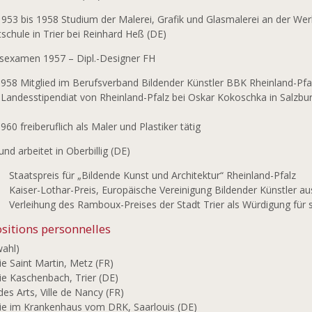
953 bis 1958 Studium der Malerei, Grafik und Glasmalerei an der Wer
schule in Trier bei Reinhard Heß (DE)
sexamen 1957 – Dipl.-Designer FH
1958 Mitglied im Berufsverband Bildender Künstler BBK Rheinland-Pfa
Landesstipendiat von Rheinland-Pfalz bei Oskar Kokoschka in Salzbu
1960 freiberuflich als Maler und Plastiker tätig
und arbeitet in Oberbillig (DE)
Staatspreis für „Bildende Kunst und Architektur“ Rheinland-Pfalz
Kaiser-Lothar-Preis, Europäische Vereinigung Bildender Künstler aus
Verleihung des Ramboux-Preises der Stadt Trier als Würdigung für 
sitions personnelles
wahl)
ie Saint Martin, Metz (FR)
ie Kaschenbach, Trier (DE)
des Arts, Ville de Nancy (FR)
ie im Krankenhaus vom DRK, Saarlouis (DE)