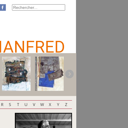
MANFRED
R
S
T
U
V
W
X
Y
Z