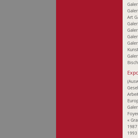
Hierzig Sus
Galer
Hoffmann Florence
Galer
Art G
Holweck Oskar
Galer
Hong Huyn-Joo
Galer
Huftier Jean-Paul
Galer
Jobst Günther
Galer
Kunst
Joosen Nic
Galer
Joris Françoise
Bisc
Junius Jim
Expo
Kato Chikako
(Aus
Kimoto Seiji
Gesel
Kirscht Emile
Arbei
Kleint Boris
Europ
Klenes Anne-Marie
Galer
Foyer
Knappe Birgit
« Gra
Koch Serge
198
Kornbrust Leo
199