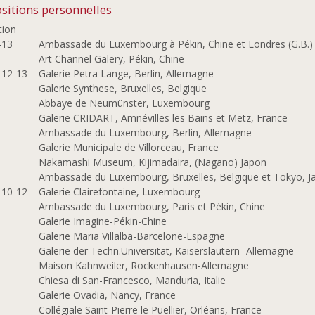
sitions personnelles
tion
-13
Ambassade du Luxembourg à Pékin, Chine et Londres (G.B.)
2
Art Channel Galery, Pékin, Chine
-12-13
Galerie Petra Lange, Berlin, Allemagne
9
Galerie Synthese, Bruxelles, Belgique
Abbaye de Neumünster, Luxembourg
8
Galerie CRIDART, Amnévilles les Bains et Metz, France
Ambassade du Luxembourg, Berlin, Allemagne
7
Galerie Municipale de Villorceau, France
Nakamashi Museum, Kijimadaira, (Nagano) Japon
Ambassade du Luxembourg, Bruxelles, Belgique et Tokyo, J
-10-12
Galerie Clairefontaine, Luxembourg
5
Ambassade du Luxembourg, Paris et Pékin, Chine
Galerie Imagine-Pékin-Chine
4
Galerie Maria Villalba-Barcelone-Espagne
Galerie der Techn.Universität, Kaiserslautern- Allemagne
2
Maison Kahnweiler, Rockenhausen-Allemagne
1
Chiesa di San-Francesco, Manduria, Italie
0
Galerie Ovadia, Nancy, France
Collégiale Saint-Pierre le Puellier, Orléans, France