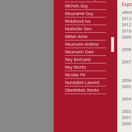
Expo
Michels Guy
sélec
Mouriamé Guy
2012
Mrázková Iva
201
Muthofer Ben
2010
Mélan Anne
200
Neumann Andrea
200
Neumann Dani
Ney Bertrand
200
Ney Moritz
Nicolas Pit
2006
Nunziatini Laurent
200
Oberlinkels Renée
Olafsdottir Sigrún
200
Olinger Marie-Paule
200
Oth Gery
200
Pasternak Maurice
200
Petit Raymond