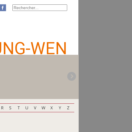
UNG-WEN
R
S
T
U
V
W
X
Y
Z