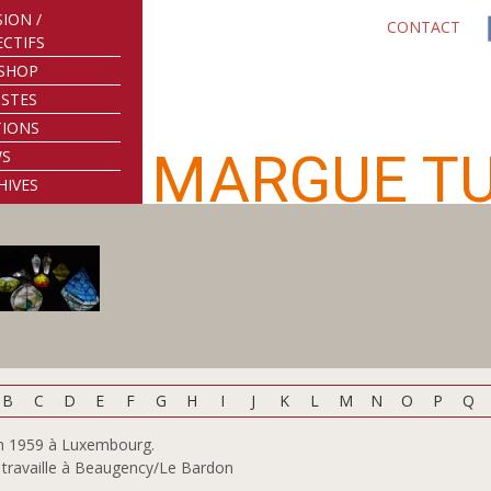
SION /
CONTACT
ECTIFS
SHOP
ISTES
TIONS
MARGUE T
WS
HIVES
B
C
D
E
F
G
H
I
J
K
L
M
N
O
P
Q
n 1959 à Luxembourg.
t travaille à Beaugency/Le Bardon