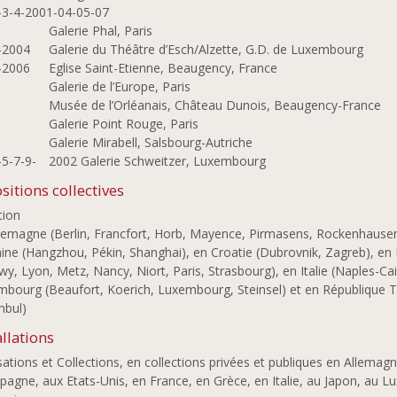
-3-4-2001-04-05-07
Galerie Phal, Paris
-2004
Galerie du Théâtre d’Esch/Alzette, G.D. de Luxembourg
-2006
Eglise Saint-Etienne, Beaugency, France
8
Galerie de l’Europe, Paris
3
Musée de l’Orléanais, Château Dunois, Beaugency-France
2
Galerie Point Rouge, Paris
0
Galerie Mirabell, Salsbourg-Autriche
-5-7-9-
2002 Galerie Schweitzer, Luxembourg
sitions collectives
tion
lemagne (Berlin, Francfort, Horb, Mayence, Pirmasens, Rockenhaus
ine (Hangzhou, Pékin, Shanghai), en Croatie (Dubrovnik, Zagreb), en
y, Lyon, Metz, Nancy, Niort, Paris, Strasbourg), en Italie (Naples-C
bourg (Beaufort, Koerich, Luxembourg, Steinsel) et en République T
mbul)
allations
sations et Collections, en collections privées et publiques en Allemagn
pagne, aux Etats-Unis, en France, en Grèce, en Italie, au Japon, au