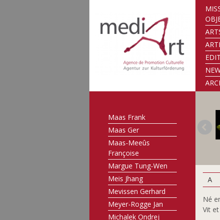
Korsig Bodo
MIS
Kraemer Michelle
OBJ
Kravagna Michael
ART
Laffolay Marc
ART
Lankl Herbert
EDI
Lemmer Paule
NE
Lippert Patricia
ARC
Lunkes Jeannot
Lutz Isabelle
Maas Frank
Maas Ger
Maas-Meeûs
Françoise
Margue Tung-Wen
Meis Jhang
A
Mevissen Gerhard
Né e
Meyer-Rogge Jan
Vit e
Michalek Ondrej