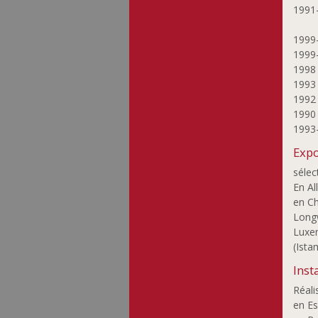
Probst Joseph
1991
Recker Anna
1999
Ripp Patrick
1999
Rompza Sigurd
199
Sanctobin Michael
199
199
Satoru Sato
199
Schneider Paul
1993
Scholl-Sabbatini
Expo
Bettina
Schortgen François
sélec
En Al
Stein Maggy
en Ch
Strainchamps
Longw
Armand
Luxem
Svea Metzdorf Birte
(Ista
Szönye Piroska
Inst
Thurm Nico
Réali
Turk-Gaillot Marie-
en Es
Odile