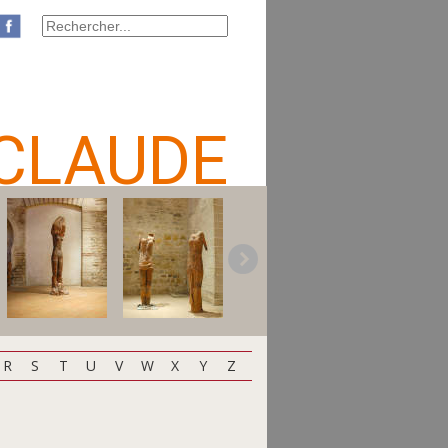
CLAUDE
R
S
T
U
V
W
X
Y
Z