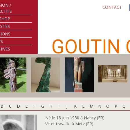
SION /
CONTACT
ECTIFS
SHOP
ISTES
TIONS
GOUTIN 
WS
HIVES
B
C
D
E
F
G
H
I
J
K
L
M
N
O
P
Q
Né le 18 juin 1930 à Nancy (FR)
Vit et travaille à Metz (FR)