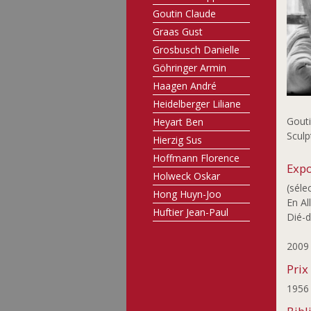
Goutin Claude
Graas Gust
Grosbusch Danielle
Göhringer Armin
Haagen André
Heidelberger Liliane
Gout
Heyart Ben
Sculp
Hierzig Sus
Hoffmann Florence
Expo
Holweck Oskar
(séle
Hong Huyn-Joo
En Al
Huftier Jean-Paul
Dié-d
Jobst Günther
200
Joosen Nic
Joris Françoise
Prix
Junius Jim
195
Kato Chikako