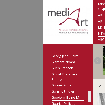
Faber-Hilbert Malou
MIS
Faber-Mirus Maralde
OBJ
Feinen Misch
ART
Flener-Müller
ART
Mariette
EDI
Flick Tom
NE
Franzen John
ARC
Freitag Manfred
Frising Marc
Georg Jean-Pierre
Giambra Noana
Gillen François
Giquel-Donadieu
Annaïg
Gomes Sofia
A
Gonsholt Tuva
Goodwin Elaine M.
Gourier Philippe