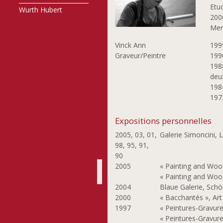
Etu
Wurth Hubert
200
Mem
199
Vinck Ann
1990
Graveur/Peintre
198
deux
198
197
Expositions personnelles
2005, 03, 01,
Galerie Simoncini,
98, 95, 91,
90
2005
« Painting and Wo
« Painting and Woo
2004
Blaue Galerie, Sch
2000
« Bacchantés », Art
1997
« Peintures-Gravure
« Peintures-Gravure