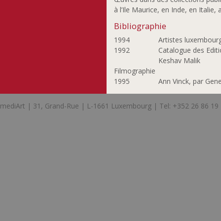
à l’Ile Maurice, en Inde, en Ital
Bibliographie
1994
Artistes luxembourg
1992
Catalogue des Editi
Keshav Malik
Filmographie
1995
Ann Vinck, par Gen
mediArt | 31, Grand-Rue | L-1661 Luxembourg | Tel: +352 26 86 19