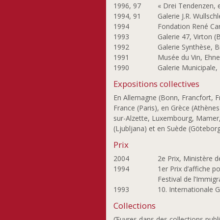
1996, 97
« Drei Tendenzen, 
1994, 91
Galerie J.R. Wullsch
1994
Fondation René Car
1993
Galerie 47, Virton (
1992
Galerie Synthèse, B
1991
Musée du Vin, Ehne
1990
Galerie Municipale,
Expositions collectives
En Allemagne (Bonn, Francfort, F
France (Paris), en Grèce (Athènes
sur-Alzette, Luxembourg, Mamer, 
(Ljubljana) et en Suède (Göteborg
Prix
2004
2e Prix, Ministère 
1994
1er Prix d’affiche 
Festival de l’Immig
1993
10. Internationale 
Collections
Œuvres dans des collections publi