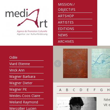
Bettina
MISSION /
Schortgen François
OBJECTIFS
Stein Maggy
ARTSHOP
Strainchamps
ARTISTES
Armand
EDITIONS
Svea Metzdorf Birte
NEWS
Szönye Piroska
ARCHIVES
Thurm Nico
Turk-Gaillot Marie-
Odile
Viard Etienne
Vinck Ann
Wagner Barbara
Wagner Dieter
Wagner Pit
A
B
C
D
E
F
G
H
Weides-Coos Claire
Née
Weiland Raymond
Vit 
Wercollier Lucien