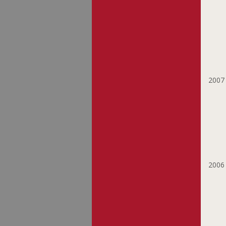
Nunziatini Laurent
Oberlinkels Renée
Olafsdottir Sigrún
Olinger Marie-Paule
Oth Gery
Pasternak Maurice
200
Petit Raymond
Probst Joseph
Recker Anna
Ripp Patrick
Rompza Sigurd
Sanctobin Michael
200
Satoru Sato
Schneider Paul
Scholl-Sabbatini
Bettina
Schortgen François