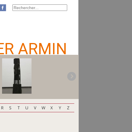
ER ARMIN
R
S
T
U
V
W
X
Y
Z