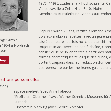
1976 / 1982 Etudes à la « Hochschule für Ges
Vie et travaille à Zell a.H. en Forêt Noire
Membre du Künstlerbund Baden-Württembe
Depuis environ 25 ans, l’artiste allemand Ar
bois aux multiples facettes, avec un jeu entre l’
inger Armin
laissé au naturel, parfois noirci ou blanchi –
n 1954 à Nordrach
toujours intact. Avec une scie à chaîne, Göhrin
teur
cerisier ou le peuplier et crée à partir des m
formes géométriques telles que des cubes, des
shop
portent toujours dans leur réduction d’un cert
est représenté par les meilleures galeries en
sitions personnelles
ction)
5
espace mediArt (avec Anne Fabeck)
4
"Profile am Oberrhein" avec Werner Schmidt, Museums für A
Durbach
Kunstverein Marburg (avec Georg Birkhofer)