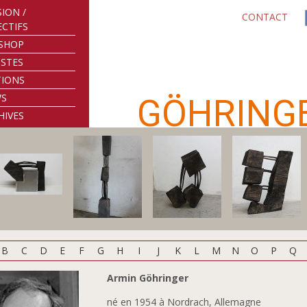
SION /
CONTACT
ECTIFS
SHOP
ISTES
TIONS
WS
GÖHRING
HIVES
B
C
D
E
F
G
H
I
J
K
L
M
N
O
P
Q
Armin Göhringer
né en 1954 à Nordrach, Allemagne