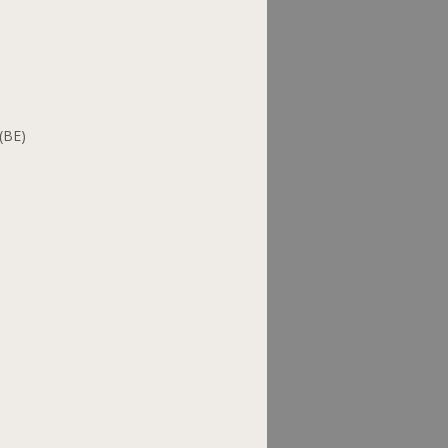
(BE)
"