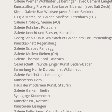
Galerie Werner Wohlhüter Leibertingen (avec Gerhard Langef
Kunststiftung Pro Arte, Sparkasse Biberach (avec Sati Zech)
Kleine Galerie Bad Waldsee (avec Sabine Becker)
Luigi a Marca, co. Galerie Marlène, Ottenbach (CH)
Galerie Hrobsky, Vienne (AU)
Galerie Ruhnke , Potsdam
Galerie Knecht und Burster, Karlsruhe
3
Georg Scholz Haus Waldkirch et Galerie am Tor Emmendinge
Kunstkabinett Regensburg
Galerie Schloss Randegg
Galerie Mollwo Riehen (CH)
Galerie Thomas Knoll Biberach
Gesellschaft Freunde junger Kunst Baden-Baden
Sammlung Hurrle Durbach mit W.Schmidt
2
Galerie Wohlhüter, Leibetingen
Kunstverein Horb
Haus der modernen Kunst, Staufen
Galerie Gerken, Berlin
Synagoge Kippenheim
Kunstforum , Rottweil
1
Kunsterein Eislingen
Galerie Keller (avec Klaus Prior), Mannheim