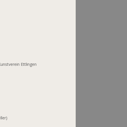
nstverein Ettlingen
ller)