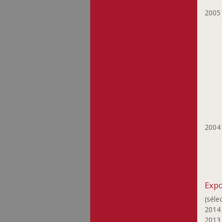
Stein Maggy
200
Strainchamps
Armand
Svea Metzdorf Birte
Szönye Piroska
Thurm Nico
Turk-Gaillot Marie-
Odile
Viard Etienne
Vinck Ann
200
Wagner Barbara
Wagner Dieter
Wagner Pit
Weides-Coos Claire
Weiland Raymond
Expo
Wercollier Lucien
(séle
Wurth Hubert
201
201