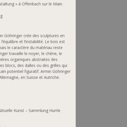
taltung » à Offenbach sur le Main.
rg
min Göhringer crée des sculptures en
équilibre et l’instabilité. Le bois est
 mais le caractère du matériau reste
ger travaille le noyer, le chêne, le
atières organiques abstraites des
 blocs, des dalles ou des grilles qui
ain potentiel figuratif. Armin Göhringer
 Allemagne, en Suisse et Autriche.
ktuelle Kunst – Sammlung Hurrle