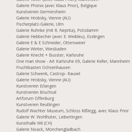
Galerie Phönix (avec Klaus Prior), Belgique
Kunstverein Germersheim
Galerie Hrobsky, Vienne (AU)
Fischerplatz-Galerie, Ulm
0
Galerie Ruhnke (mit R. Neprita), Potzdamm
Galerie Hebbecher (avec E. Weibleu), Esslingen
Galerie E & E Schneider, Ottersweier
Galerie Winter, Wiesbaden
Galerie Knecht + Busster, Karlsruhe
9
One man show - Art Karlsruhe 09, Galerie Keller, Mannheim
Fruchtkasten Ochsenhausen
Galerie Schwenk, Castrop- Rauxel
Galerie Hrobsky, Vienne (AU)
Kunstverein Erlangen
Kunstverein Bruchsal
Artforum Offenburg
Kunstverein Reutlingen
Rudolf Wachter Museum, Schloss Kißlegg, avec Klaus Prior
8
Galerie W. Wohlhüter, Leibertingen
Kunsthalle Wil (CH)
Galerie Noack, Mönchengladbach