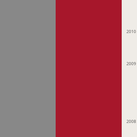
Maas Ger
Maas-Meeûs
Françoise
Margue Tung-Wen
201
Meis Jhang
Mevissen Gerhard
Meyer-Rogge Jan
Michalek Ondrej
200
Michels Guy
Mouriamé Guy
Mrázková Iva
Muthofer Ben
Mélan Anne
Neumann Andrea
Neumann Dani
Ney Bertrand
200
Ney Moritz
Nicolas Pit