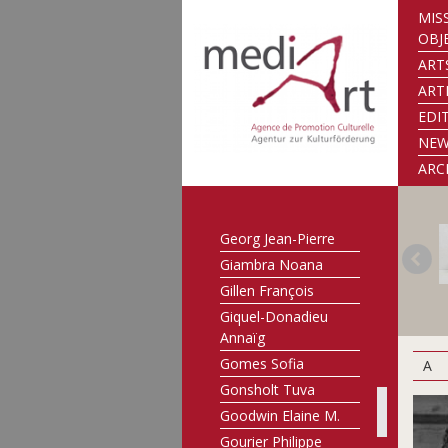
Faber-Hilbert Malou
MIS
Faber-Mirus Maralde
OBJ
Feinen Misch
ART
Flener-Müller
ART
Mariette
EDI
Flick Tom
NE
Franzen John
ARC
Freitag Manfred
Frising Marc
Georg Jean-Pierre
Giambra Noana
Gillen François
Giquel-Donadieu
Annaïg
Gomes Sofia
A
Gonsholt Tuva
Goodwin Elaine M.
Gourier Philippe