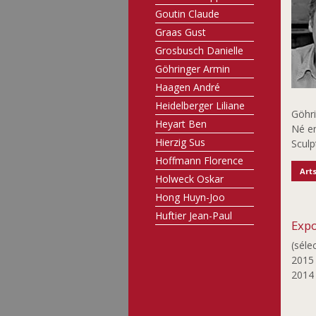
Goutin Claude
Graas Gust
Grosbusch Danielle
Göhringer Armin
Haagen André
Heidelberger Liliane
Göhr
Heyart Ben
Né e
Hierzig Sus
Sculp
Hoffmann Florence
Art
Holweck Oskar
Hong Huyn-Joo
Huftier Jean-Paul
Expo
Jobst Günther
(séle
Joosen Nic
201
Joris Françoise
201
Junius Jim
Kato Chikako