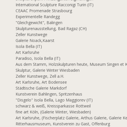
International Sculpture Racconigi Turin (IT)
CEAAC Promenade Strasbourg
2
Experimentelle Randegg
"Gleichgewicht", Balingen
Skulpturenausstellung, Bad Ragaz (CH)
1
Zeller Kunstwege
Galerie Noack,Kaarst
0
Isola Bella (IT)
Art Karlsruhe
9
Paradiso, Isola Bella (IT)
Aus dem Stamm, Holzskulpturen heute, Museum Singen et Ku
Skulptur, Galerie Winter Wiesbaden
Zeller Kunstwege, Zell a.H.
8
Art Karlsruhe, Art Bodensee
Städtische Galerie Markdorf
7
Kunstverein Bahlingen, Spritzenhaus
"Disgelo" Isola Bella, Lago Maggiorev (IT)
schwarz & weiß, Kreissparkasse Rottweil
6
fine art Köln, (Galerie Winter, Wiesbaden)
Art Karlsruhe, (Fischerplatz Galerie, Arthus Galerie, Galerie Ke
Ritterhausmuseum, Kunstverein zu Gast, Offenburg