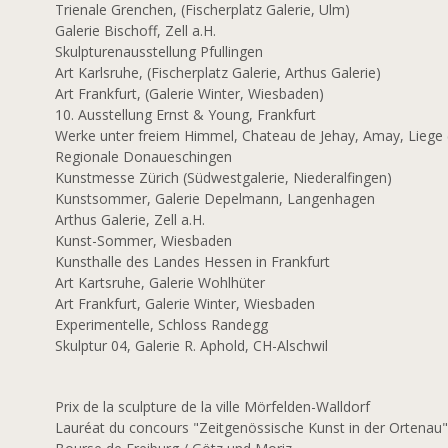
Trienale Grenchen, (Fischerplatz Galerie, Ulm)
Galerie Bischoff, Zell a.H.
Skulpturenausstellung Pfullingen
5
Art Karlsruhe, (Fischerplatz Galerie, Arthus Galerie)
Art Frankfurt, (Galerie Winter, Wiesbaden)
10. Ausstellung Ernst & Young, Frankfurt
Werke unter freiem Himmel, Chateau de Jehay, Amay, Liege 
Regionale Donaueschingen
Kunstmesse Zürich (Südwestgalerie, Niederalfingen)
Kunstsommer, Galerie Depelmann, Langenhagen
Arthus Galerie, Zell a.H.
4
Kunst-Sommer, Wiesbaden
Kunsthalle des Landes Hessen in Frankfurt
Art Kartsruhe, Galerie Wohlhüter
Art Frankfurt, Galerie Winter, Wiesbaden
Experimentelle, Schloss Randegg
Skulptur 04, Galerie R. Aphold, CH-Alschwil
1
Prix de la sculpture de la ville Mörfelden-Walldorf
6
Lauréat du concours "Zeitgenössische Kunst in der Ortenau