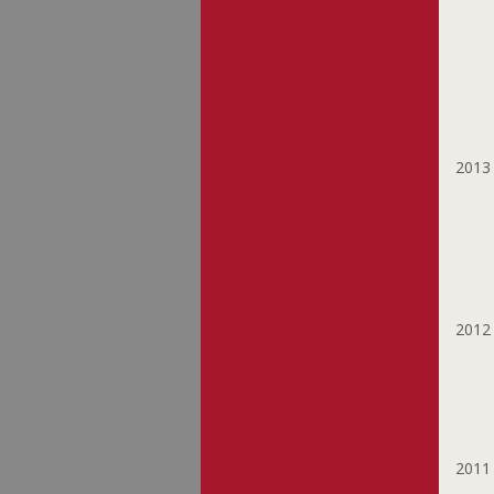
Kimoto Seiji
Kirscht Emile
Kleint Boris
Klenes Anne-Marie
Knappe Birgit
Koch Serge
201
Kornbrust Leo
Korsig Bodo
Kraemer Michelle
Kravagna Michael
Laffolay Marc
201
Lankl Herbert
Lemmer Paule
Lippert Patricia
Lunkes Jeannot
Lutz Isabelle
201
Maas Frank