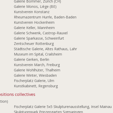
Galerie Bommer, Zürich (CH)
5
Galerie Monos, Liège (BE)
Kunstverein Konstanz
Rheumazentrum Hurrle, Baden-Baden
Kunstverein Hockenheim
Galerie Keller, Mannheim
Galerie Schwenk, Castrop-Rauxel
Galerie Sparkasse, Schweinfurt
Zentscheuer Rottenburg
Städtische Galerie, Altes Rathaus, Lahr
Museum im Spital, Crailsheim
Galerie Gerken, Berlin
4
Kunstverein March, Freiburg
Galerie Wohlhüter, Thalheim
Galerie Winter, Wiesbaden
Fischerplatz Galerie, Ulm
Kunstkabinett, Regensburg
sitions collectives
ction)
4
Fischerplatz Galerie 5x5 Skulpturenausstellung, Insel Mainau
3
Skulpturenpark Prinzengarten Sigmaringen