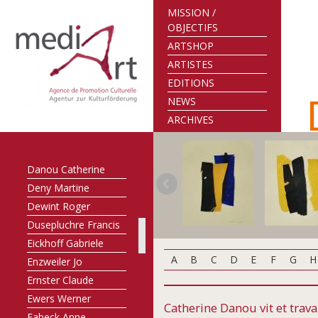
Bitzigeio Werner
MISSION /
Biwer Jean-Marie
OBJECTIFS
Blau John
ARTSHOP
Brandy Kevin
ARTISTES
Brandy Robert
EDITIONS
Caloin Olivier Jean
NEWS
Claude Gérard
ARCHIVES
Clüsserath August
Couvert Jean-Paul
Danou Catherine
Deny Martine
Dewint Roger
Dusepluchre Francis
Eickhoff Gabriele
A
B
C
D
E
F
G
H
Enzweiler Jo
Ernster Claude
Ewers Werner
Catherine Danou vit et trava
Fabeck Anne