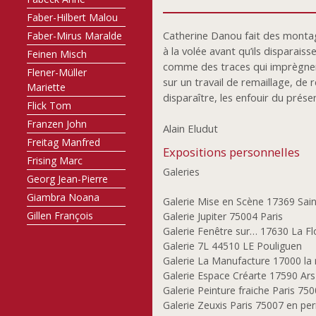
Faber-Hilbert Malou
Catherine Danou fait des montag
Faber-Mirus Maralde
à la volée avant qu’ils disparaisse
Feinen Misch
comme des traces qui imprègnent
Flener-Müller
sur un travail de remaillage, de 
Mariette
disparaître, les enfouir du prése
Flick Tom
Franzen John
Alain Eludut
Freitag Manfred
Expositions personnelles
Frising Marc
Galeries
Georg Jean-Pierre
Giambra Noana
Galerie Mise en Scène 17369 Sain
Gillen François
Galerie Jupiter 75004 Paris
Galerie Fenêtre sur… 17630 La Fl
Giquel-Donadieu
Galerie 7L 44510 LE Pouliguen
Annaïg
Galerie La Manufacture 17000 la 
Gomes Sofia
Galerie Espace Créarte 17590 Ar
Gonsholt Tuva
Galerie Peinture fraiche Paris 75
Goodwin Elaine M.
Galerie Zeuxis Paris 75007 en p