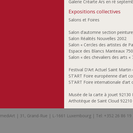
Galerie Créarte Ars en ré septem
Gourier Philippe
Goutin Claude
Expositions collectives
Graas Gust
Salons et Foires
Grosbusch Danielle
Salon d’automne section peinture
Göhringer Armin
Salon Réalités Nouvelles 2002
Haagen André
Salon « Cercles des artistes de P
Heidelberger Liliane
Espace des Blancs Manteaux 750
Heyart Ben
Salon « des chevaliers des arts
Hierzig Sus
Festival D’Art Actuel Saint Martin
Hoffmann Florence
ST’ART Foire européenne d’art c
Holweck Oskar
ST’ART Foire internationale d’art 
Hong Huyn-Joo
Musée de la carte à jouet 92130 
Huftier Jean-Paul
Arthotéque de Saint Cloud 92210
Jobst Günther
Joosen Nic
mediArt | 31, Grand-Rue | L-1661 Luxembourg | Tel: +352 26 86 19
Joris Françoise
Junius Jim