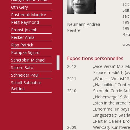
sei
Oth Gery
Sei
Pasternak Maurice
seit
Petit Raymond
199
Neumann Andrea
199
Probst Joseph
Peintre
Bau
Recker Anna
www
Ripp Patrick
Rompza Sigurd
Expositions personnelles
Sanctobin Michael
2012
„Vice Versa“ Mia-M
Satoru Sato
Espace mediArt, (a
Schneider Paul
2011
„Who is - Wer ist“ 
Scholl-Sabbatini
„Nachbilder“ Conte
Bettina
2010
Salon du Cercle Ar
Schortgen François
„Nebenwege“ Städti
„step in the arena“
Stein Maggy
„L’homme, un paysa
Strainchamps
„angezettelt“ Saarl
Armand
„Partie“ Galerie Br
Svea Metzdorf Birte
2009
Werktag, Kunstverei