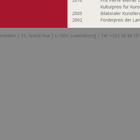
2010
Prix Pierre Werner 
Kulturpreis für Ku
2005
Bilateraler Künstl
2002
Förderpreis der La
mediArt | 31, Grand-Rue | L-1661 Luxembourg | Tel: +352 26 86 19