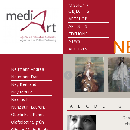
Meis Jhang
MISSION /
Mevissen Gerhard
OBJECTIFS
Meyer-Rogge Jan
ARTSHOP
Michalek Ondrej
ARTISTES
Michels Guy
EDITIONS
Mouriamé Guy
N
NEWS
Mrázková Iva
ARCHIVES
Muthofer Ben
Mélan Anne
Neumann Andrea
Neumann Dani
Ney Bertrand
Ney Moritz
Nicolas Pit
A
B
C
D
E
F
G
H
Nunziatini Laurent
Oberlinkels Renée
Geb
Olafsdottir Sigrún
Leb
Olinger Marie-Paule