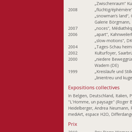
Szönye Piroska
„Zwischenraum“ Kun
2008
„flüchtig/éphémère“
Thurm Nico
„snowman‘s land“, 
Turk-Gaillot Marie-
Galerie Börgmann, 
Odile
2007
„noces“, Médiathèq
Viard Etienne
2006
„apart“, Kahnweile
Vinck Ann
„slow-motions“, DK
2004
„Tages-Schau heiml
Wagner Barbara
2002
Kulturfoyer, Saarbr
Wagner Dieter
2000
„niedere Beweggrün
Wagner Pit
Wadern (DE)
Weides-Coos Claire
1999
„Kreisläufe und Stil
Weiland Raymond
„linientreu und kug
Wercollier Lucien
Expositions collectives
Wurth Hubert
In Belgien, Deutschland, Italien,
"L'Homme, un paysage" (Roger Be
Heidelberger, Andrea Neumann, Ray
mediArt, espace H2O, Differdang
Prix