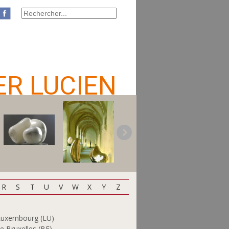
ER LUCIEN
R
S
T
U
V
W
X
Y
Z
 Luxembourg (LU)
 Bruxelles (BE)