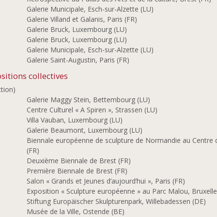
2
Galerie Municipale, Esch-sur-Alzette (LU)
7
Galerie Villand et Galanis, Paris (FR)
Galerie Bruck, Luxembourg (LU)
3
Galerie Bruck, Luxembourg (LU)
1
Galerie Municipale, Esch-sur-Alzette (LU)
8
Galerie Saint-Augustin, Paris (FR)
sitions collectives
ction)
1
Galerie Maggy Stein, Bettembourg (LU)
0
Centre Culturel « A Spiren », Strassen (LU)
8
Villa Vauban, Luxembourg (LU)
4
Galerie Beaumont, Luxembourg (LU)
2
Biennale européenne de sculpture de Normandie au Centre d
(FR)
1
Deuxième Biennale de Brest (FR)
9
Première Biennale de Brest (FR)
Salon « Grands et Jeunes d’aujourd’hui », Paris (FR)
Exposition « Sculpture européenne » au Parc Malou, Bruxelle
Stiftung Europäischer Skulpturenpark, Willebadessen (DE)
8
Musée de la Ville, Ostende (BE)