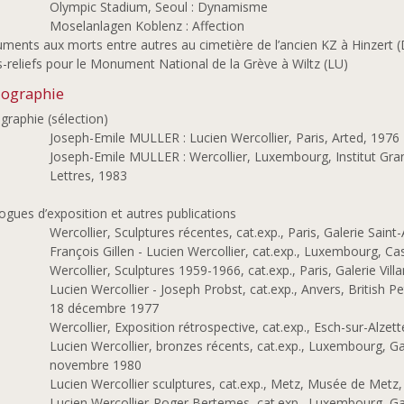
Olympic Stadium, Seoul : Dynamisme
Moselanlagen Koblenz : Affection
ents aux morts entre autres au cimetière de l’ancien KZ à Hinzert (
-reliefs pour le Monument National de la Grève à Wiltz (LU)
iographie
ographie (sélection)
Joseph-Emile MULLER : Lucien Wercollier, Paris, Arted, 1976
Joseph-Emile MULLER : Wercollier, Luxembourg, Institut Gran
Lettres, 1983
ogues d’exposition et autres publications
Wercollier, Sculptures récentes, cat.exp., Paris, Galerie Saint
François Gillen - Lucien Wercollier, cat.exp., Luxembourg, Casi
Wercollier, Sculptures 1959-1966, cat.exp., Paris, Galerie Vill
Lucien Wercollier - Joseph Probst, cat.exp., Anvers, British 
18 décembre 1977
Wercollier, Exposition rétrospective, cat.exp., Esch-sur-Alzet
Lucien Wercollier, bronzes récents, cat.exp., Luxembourg, Ga
novembre 1980
Lucien Wercollier sculptures, cat.exp., Metz, Musée de Met
Lucien Wercollier-Roger Bertemes, cat.exp., Luxembourg, G