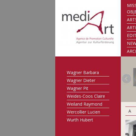
Strainchamps
MIS
Armand
OBJ
Svea Metzdorf Birte
ART
Szönye Piroska
ART
Thurm Nico
EDI
Turk-Gaillot Marie-
NE
Odile
ARC
Viard Etienne
Vinck Ann
Wagner Barbara
Wagner Dieter
Wagner Pit
Weides-Coos Claire
Weiland Raymond
A
Wercollier Lucien
Wurth Hubert