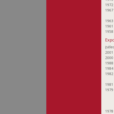
197
196
196
196
195
Expo
(séle
200
200
198
198
198
198
197
197