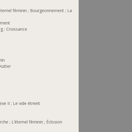
’éternel féminin ; Bourgeonnement ; La
hement
 : Croissance
nin
Kutter
e II ; Le vide étreint
he ; L’éternel féminin ; Éclosion