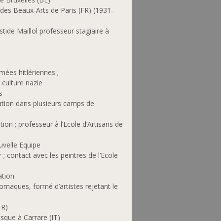
des Beaux-Arts de Paris (FR) (1931-
ide Maillol professeur stagiaire à
ées hitlériennes ;
e culture nazie
s
ation dans plusieurs camps de
n ; professeur à l’Ecole d’Artisans de
velle Equipe
; contact avec les peintres de l’Ecole
ation
aques, formé d’artistes rejetant le
FR)
que à Carrare (IT)