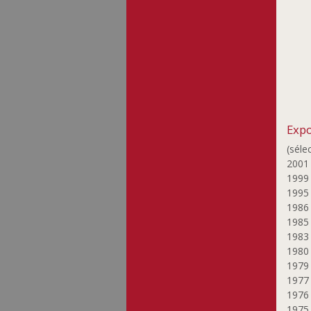
Expo
(séle
200
199
199
198
198
198
198
197
197
197
197