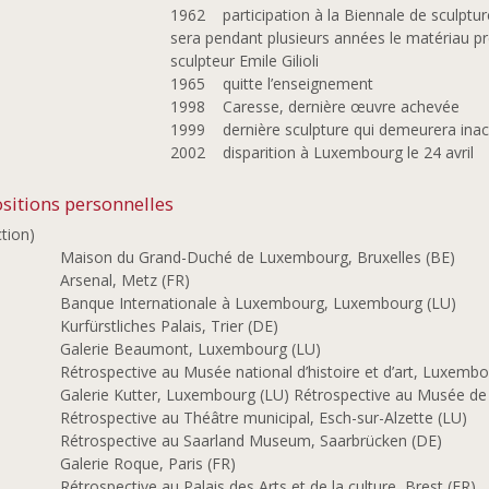
1962 participation à la Biennale de sculptur
sera pendant plusieurs années le matériau préf
sculpteur Emile Gilioli
1965 quitte l’enseignement
1998 Caresse, dernière œuvre achevée
1999 dernière sculpture qui demeurera ina
2002 disparition à Luxembourg le 24 avril
sitions personnelles
ction)
1
Maison du Grand-Duché de Luxembourg, Bruxelles (BE)
9
Arsenal, Metz (FR)
5
Banque Internationale à Luxembourg, Luxembourg (LU)
6
Kurfürstliches Palais, Trier (DE)
5
Galerie Beaumont, Luxembourg (LU)
3
Rétrospective au Musée national d’histoire et d’art, Luxembo
0
Galerie Kutter, Luxembourg (LU) Rétrospective au Musée de l
9
Rétrospective au Théâtre municipal, Esch-sur-Alzette (LU)
7
Rétrospective au Saarland Museum, Saarbrücken (DE)
6
Galerie Roque, Paris (FR)
5
Rétrospective au Palais des Arts et de la culture, Brest (FR)