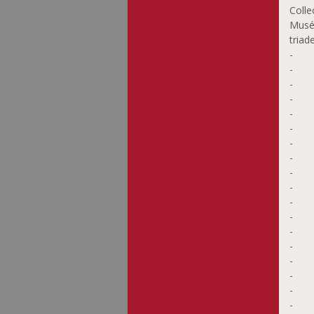
Colle
Musée
triad
-
-
-
-
-
-
-
-
-
-
-
-
-
-
-
-
-
-