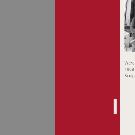
Werco
1908
Sculp