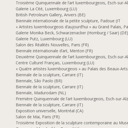
Troisième Quinquennale de l’art luxembourgeois, Esch-sur-Al
Galerie La Cité, Luxembourg (LU)
7
British Petroleum Gallery, Anvers (BE)
Biennale internationale de la petite sculpture, Padoue (IT
6
« Artistes luxembourgeois d’aujourd’hui » au Grand Palais, Pa
5
Galerie Monika Beck, Schwarzenacker (Homburg / Saar) (DE
4
Galerie Putz, Luxembourg (LU)
Salon des Réalités Nouvelles, Paris (FR)
Biennale internationale d’art, Menton (FR)
2
Deuxième Quinquennale de l’art luxembourgeois, Esch-sur-A
1
Centre Culturel Français, Luxembourg (LU)
0
« Quatre artistes luxembourgeois » au Palais des Beaux-Arts,
9
Biennale de la sculpture, Carrare (IT)
Biennale, São Paolo (BR)
8
Biennale de la sculpture, Carrare (IT)
Biennale, Madurodam (NL)
Première Quinquennale de l’art luxembourgeois, Esch-sur-Alz
7
Biennale de la sculpture, Carrare (IT)
Exposition universelle, Montréal (CA)
Salon de Mai, Paris (FR)
6
Troisième Exposition de la sculpture contemporaine au Musé