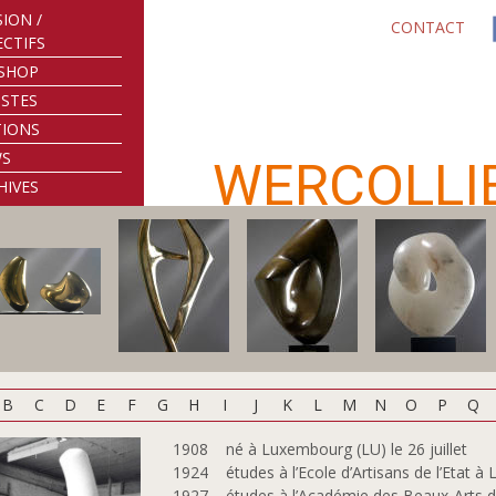
SION /
CONTACT
ECTIFS
SHOP
ISTES
TIONS
WS
WERCOLLI
HIVES
B
C
D
E
F
G
H
I
J
K
L
M
N
O
P
Q
1908 né à Luxembourg (LU) le 26 juillet
1924 études à l’Ecole d’Artisans de l’Etat à
1927 études à l’Académie des Beaux-Arts de