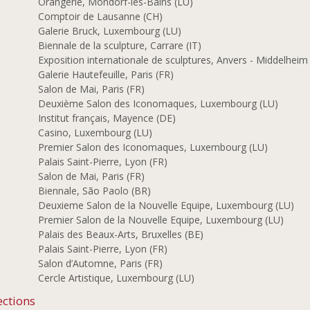
Orangerie, Mondorf-les-Bains (LU)
5
Comptoir de Lausanne (CH)
3
Galerie Bruck, Luxembourg (LU)
2
Biennale de la sculpture, Carrare (IT)
1
Exposition internationale de sculptures, Anvers - Middelheim
Galerie Hautefeuille, Paris (FR)
0
Salon de Mai, Paris (FR)
9
Deuxième Salon des Iconomaques, Luxembourg (LU)
Institut français, Mayence (DE)
8
Casino, Luxembourg (LU)
4
Premier Salon des Iconomaques, Luxembourg (LU)
3
Palais Saint-Pierre, Lyon (FR)
1
Salon de Mai, Paris (FR)
Biennale, São Paolo (BR)
0
Deuxieme Salon de la Nouvelle Equipe, Luxembourg (LU)
8
Premier Salon de la Nouvelle Equipe, Luxembourg (LU)
6
Palais des Beaux-Arts, Bruxelles (BE)
Palais Saint-Pierre, Lyon (FR)
8
Salon d’Automne, Paris (FR)
5
Cercle Artistique, Luxembourg (LU)
ections