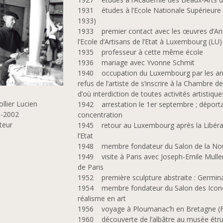
1931 études à l’Ecole Nationale Supérieure 
1933)
1933 premier contact avec les œuvres d’Arist
l’Ecole d’Artisans de l’Etat à Luxembourg (LU)
1935 professeur à cette même école
1936 mariage avec Yvonne Schmit
1940 occupation du Luxembourg par les arm
refus de l’artiste de s’inscrire à la Chambre d
d’où interdiction de toutes activités artistique
llier Lucien
1942 arrestation le 1er septembre ; déport
 -2002
concentration
teur
1945 retour au Luxembourg après la Libératio
l’Etat
1948 membre fondateur du Salon de la Nou
1949 visite à Paris avec Joseph-Emile Muller 
de Paris
1952 première sculpture abstraite : Germin
1954 membre fondateur du Salon des Iconom
réalisme en art
1956 voyage à Ploumanac’h en Bretagne (
1960 découverte de l’albâtre au musée étrus