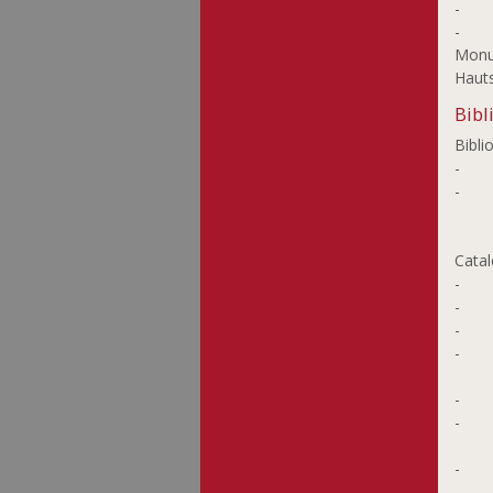
-
-
Monum
Hauts
Bibl
Bibli
-
-
Catal
-
-
-
-
-
-
-
-