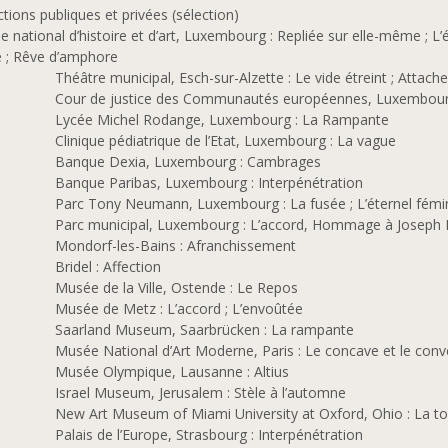
ctions publiques et privées (sélection)
 national d’histoire et d’art, Luxembourg : Repliée sur elle-même ; L
e ; Rêve d’amphore
Théâtre municipal, Esch-sur-Alzette : Le vide étreint ; Attac
Cour de justice des Communautés européennes, Luxembourg
Lycée Michel Rodange, Luxembourg : La Rampante
Clinique pédiatrique de l’Etat, Luxembourg : La vague
Banque Dexia, Luxembourg : Cambrages
Banque Paribas, Luxembourg : Interpénétration
Parc Tony Neumann, Luxembourg : La fusée ; L’éternel fémi
Parc municipal, Luxembourg : L’accord, Hommage à Joseph 
Mondorf-les-Bains : Afranchissement
Bridel : Affection
Musée de la Ville, Ostende : Le Repos
Musée de Metz : L’accord ; L’envoûtée
Saarland Museum, Saarbrücken : La rampante
Musée National d’Art Moderne, Paris : Le concave et le convex
Musée Olympique, Lausanne : Altius
Israel Museum, Jerusalem : Stèle à l’automne
New Art Museum of Miami University at Oxford, Ohio : La torc
Palais de l’Europe, Strasbourg : Interpénétration