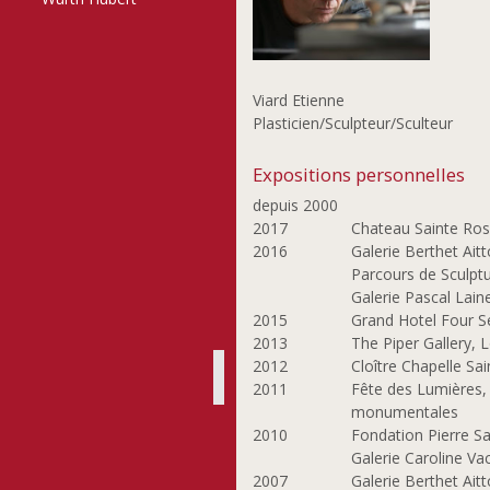
Viard Etienne
Plasticien/Sculpteur/Sculteur
Expositions personnelles
depuis 2000
2017
Chateau Sainte Rose
2016
Galerie Berthet Ait
Parcours de Sculpt
Galerie Pascal Lain
2015
Grand Hotel Four Se
2013
The Piper Gallery, 
2012
Cloître Chapelle Sa
2011
Fête des Lumières, 
monumentales
2010
Fondation Pierre S
Galerie Caroline Va
2007
Galerie Berthet Aitt