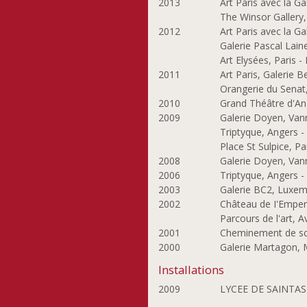
2013
Art Paris avec la Ga
The Winsor Gallery
2012
Art Paris avec la Ga
Galerie Pascal Lain
Art Elysées, Paris -
2011
Art Paris, Galerie 
Orangerie du Senat,
2010
Grand Théâtre d'An
2009
Galerie Doyen, Van
Triptyque, Angers -
Place St Sulpice, Pa
2008
Galerie Doyen, Van
2006
Triptyque, Angers -
2003
Galerie BC2, Luxe
2002
Château de I'Emper
Parcours de l'art, 
2001
Cheminement de scu
2000
Galerie Martagon, 
Installations
2009
LYCEE DE SAINTA