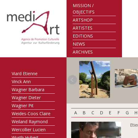
Schortgen François
MISSION /
OBJECTIFS
Stein Maggy
ARTSHOP
Strainchamps
Armand
ARTISTES
Svea Metzdorf Birte
EDITIONS
Szönye Piroska
NEWS
Thurm Nico
ARCHIVES
Turk-Gaillot Marie-
Odile
Viard Etienne
Vinck Ann
Wagner Barbara
Wagner Dieter
Wagner Pit
A
B
C
D
E
F
G
H
Weides-Coos Claire
Weiland Raymond
Etie
Wercollier Lucien
Wurth Hubert