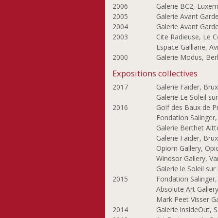
2006
Galerie BC2, Luxe
2005
Galerie Avant Gard
2004
Galerie Avant Gard
2003
Cite Radieuse, Le C
Espace Gaillane, Av
2000
Galerie Modus, Berl
Expositions collectives
2017
Galerie Faider, Brux
Galerie Le Soleil su
2016
Golf des Baux de P
Fondation Salinger,
Galerie Berthet Aitt
Galerie Faider, Brux
Opiom Gallery, Opi
Windsor Gallery, V
Galerie le Soleil su
2015
Fondation Salinger,
Absolute Art Galler
Mark Peet Visser G
2014
Galerie lnsideOut, 