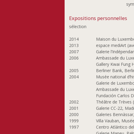
Kimoto Seiji
sym
Kirscht Emile
Expositions personnelles
Kleint Boris
sélection
Klenes Anne-Marie
Knappe Birgit
2014
Maison du Luxembo
Koch Serge
2013
espace mediArt (av
Kornbrust Leo
2007
Galerie l’Indépend
2006
Ambassade du Luxe
Korsig Bodo
Gallery Kwai Fung 
Kraemer Michelle
2005
Berliner Bank, Berli
Kravagna Michael
2004
Musée national d’hi
Laffolay Marc
Galerie de Luxembo
Ambassade du Luxe
Lankl Herbert
Fundación Carlos D
Lemmer Paule
2002
Théâtre de Trèves 
Lippert Patricia
2001
Galerie CC-22, Madr
Lunkes Jeannot
2000
Galeries Bennàssar,
Lutz Isabelle
1999
Villa Vauban, Musée
1997
Centro Atlántico de
Maas Frank
Galerie Maneu, Pal