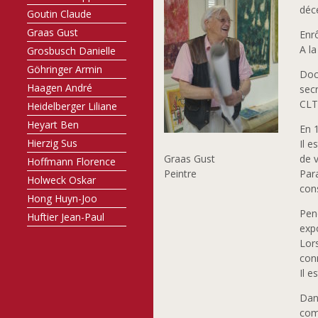
déc
Goutin Claude
Graas Gust
Enrô
A la
Grosbusch Danielle
Göhringer Armin
Doc
Haagen André
secr
CLT
Heidelberger Liliane
Heyart Ben
En 1
Hierzig Sus
Il e
Graas Gust
de v
Hoffmann Florence
Peintre
Par
Holweck Oskar
cons
Hong Huyn-Joo
Pend
Huftier Jean-Paul
expo
Jobst Günther
Lors
Joosen Nic
conn
Joris Françoise
Il e
Junius Jim
Dan
Kato Chikako
comp