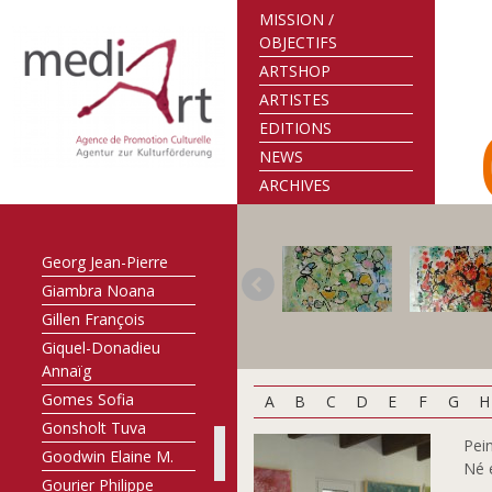
Faber-Hilbert Malou
MISSION /
Faber-Mirus Maralde
OBJECTIFS
Feinen Misch
ARTSHOP
Flener-Müller
ARTISTES
Mariette
EDITIONS
Flick Tom
NEWS
Franzen John
ARCHIVES
Freitag Manfred
Frising Marc
Georg Jean-Pierre
Giambra Noana
Gillen François
Giquel-Donadieu
Annaïg
Gomes Sofia
A
B
C
D
E
F
G
H
Gonsholt Tuva
Pei
Goodwin Elaine M.
Né 
Gourier Philippe