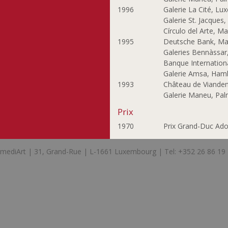
Maas Ger
1996
Galerie La Cité, L
Maas-Meeûs
Galerie St. Jacques,
Françoise
Círculo del Arte, Ma
Margue Tung-Wen
1995
Deutsche Bank, Mad
Galeries Bennàssar,
Meis Jhang
Banque Internation
Mevissen Gerhard
Galerie Amsa, Ham
Meyer-Rogge Jan
1993
Château de Vianden
Michalek Ondrej
Galerie Maneu, Pal
Michels Guy
Prix
Mouriamé Guy
1970
Prix Grand-Duc Ad
Mrázková Iva
Muthofer Ben
mediArt | 31, Grand-Rue | L-1661 Luxembourg | Tel: +352 26 86 19
Mélan Anne
Neumann Andrea
Neumann Dani
Ney Bertrand
Ney Moritz
Nicolas Pit