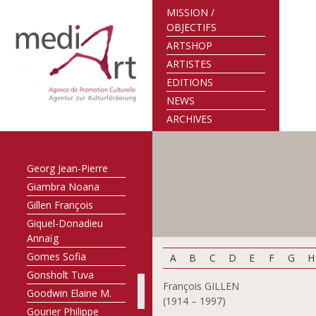
Faber-Hilbert Malou
MISSION /
Faber-Mirus Maralde
OBJECTIFS
Feinen Misch
ARTSHOP
Flener-Müller
ARTISTES
Mariette
EDITIONS
Flick Tom
NEWS
Franzen John
ARCHIVES
Freitag Manfred
Frising Marc
Georg Jean-Pierre
Giambra Noana
Gillen François
Giquel-Donadieu
Annaïg
Gomes Sofia
A
B
C
D
E
F
G
H
Gonsholt Tuva
François GILLEN
Goodwin Elaine M.
(1914 – 1997)
Gourier Philippe