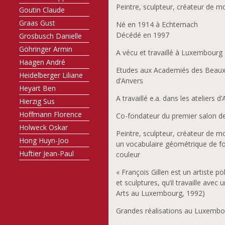
Peintre, sculpteur, créateur de 
Goutin Claude
Graas Gust
Né en 1914 à Echternach
Décédé en 1997
Grosbusch Danielle
Göhringer Armin
A vécu et travaillé à Luxembourg 
Haagen André
Etudes aux Academiés des Beaux-Ar
Heidelberger Liliane
d’Anvers
Heyart Ben
A travaillé e.a. dans les ateliers
Hierzig Sus
Hoffmann Florence
Co-fondateur du premier salon 
Holweck Oskar
Peintre, sculpteur, créateur de mo
Hong Huyn-Joo
un vocabulaire géométrique de for
Huftier Jean-Paul
couleur
Jobst Günther
« François Gillen est un artiste p
Joosen Nic
et sculptures, qu’il travaille ave
Joris Françoise
Arts au Luxembourg, 1992)
Junius Jim
Grandes réalisations au Luxembo
Kato Chikako