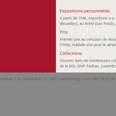
Kimoto Seiji
Kirscht Emile
Expositions personnelles
Kleint Boris
A partir de 1946, expositions e.a
(Bruxelles), au Brésil (Sao Paulo)
Klenes Anne-Marie
Knappe Birgit
Prix
Koch Serge
Premier prix au concours de vitra
Kornbrust Leo
(1956); médalle d'or pour le vitrai
Korsig Bodo
Collections
Kraemer Michelle
Oeuvres dans de nombreuses colle
Kravagna Michael
de la BGL-BNP Paribas, Luxemb
Laffolay Marc
Lankl Herbert
mediArt | 31, Grand-Rue | L-1661 Luxembourg | Tel: +352 26 86 19
Lemmer Paule
Lippert Patricia
Lunkes Jeannot
Lutz Isabelle
Maas Frank